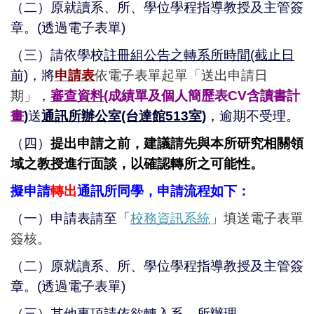
（二）原就讀系、所、學位學程指導教授及主管簽
章。
(透過電子表單)
（三）請依學校
註冊組公告之轉系所時間(截止日
前)
，
將
申請表
依電子表單起單「送出申請日
期」
，
審查資料
(
成績單及個人簡歷表CV含讀書計
畫
)
送
通訊所辦公室(台達館513室)
，逾期不受理。
（四）
提出申請之前，建議請先與本所研究相關領
域之教授進行面談，以確認轉所之可能性。
擬申請
轉出
通訊所同學，申請流程如下：
（一）申請表請至「
校務資訊系統
」
填送電子表單
簽核
。
（二）
原就讀系、所、學位學程指導教授及主管簽
章。(透過電子表單)
（三）其他事項請依欲轉入系、所辦理。