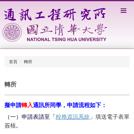
跳
到
主
要
內
容
區
首頁
轉所
轉所
擬申請
轉入
通訊所同學，申請流程如下：
（一）申請表請至「
校務資訊系統
」
填送電子表單
簽核
。