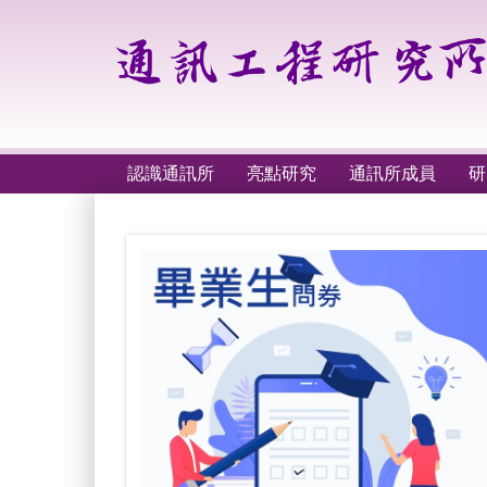
跳
到
主
要
內
容
區
認識通訊所
亮點研究
通訊所成員
研