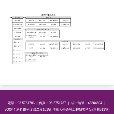
電話：03-5751786 ｜傳真：03-5751787 ｜ 統一編號：46804804 ｜
300044 新竹市光復路二段101號 清華大學通訊工程研究所(台達館513室)